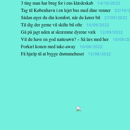
3 ting man har brug for i ens klædeskab
14/10/2022
Tag til København i en lejet bus med dine venner
02/10/
Sådan øger du din komfort, når du kører bil
27/09/2022
Til dig der gerne vil skifte bil ofte
16/09/2022
Gå på jagt uden at skræmme dyrene væk
12/09/2022
Vil du have en god nattesøvn? – Så læs med her
18/08/2
Forkæl konen med take-away
16/08/2022
Få hjælp til at bygge drømmehuset
15/08/2022