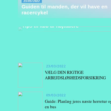
25/05/2022
Guiden til manden, der vil have en
racercykel
03/04/2022
Tips til køb af højttalere
23/03/2022
VÆLG DEN RIGTIGE
ARBEJDSLØSHEDSFORSIKRING
09/03/2022
Guide: Planlæg jeres næste herretur og
en bus