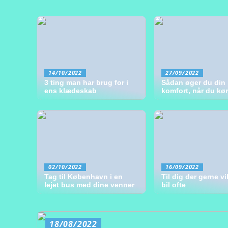
14/10/2022
27/09/2022
3 ting man har brug for i
Sådan øger du din
ens klædeskab
komfort, når du kør
02/10/2022
16/09/2022
Tag til København i en
Til dig der gerne vil
lejet bus med dine venner
bil ofte
18/08/2022