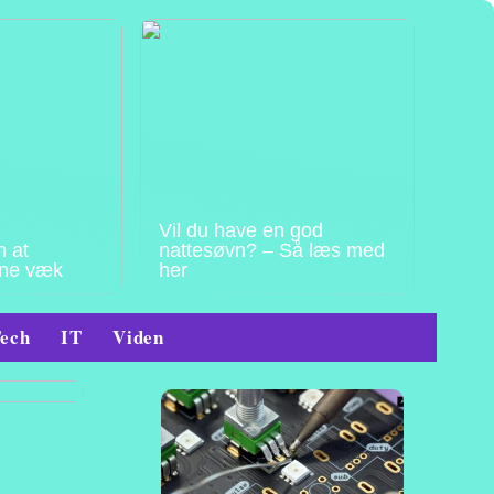
Vil du have en god
n at
nattesøvn? – Så læs med
ne væk
her
ech
IT
Viden