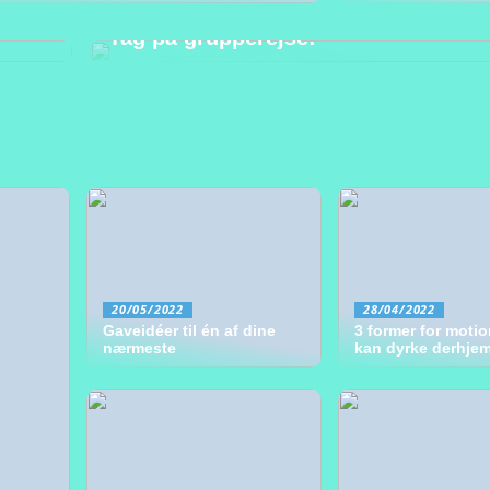
07/06/2022
Tag på grupperejse!
20/05/2022
28/04/2022
Gaveidéer til én af dine
3 former for motio
nærmeste
kan dyrke derhje