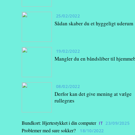
25/02/2022
Sådan skaber du et hyggeligt uderum
19/02/2022
Mangler du en båndsliber til hjemme
08/02/2022
Derfor kan det give mening at vælge
rullegræs
Bundkort: Hjertestykket i din computer
IT
23/09/2025
Problemer med sure sokker?
18/10/2022