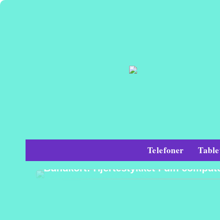
Telefoner
Table
IT
Bundkort: Hjertestykket i din comput