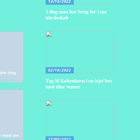
14/10/2022
3 ting man har brug for i ens
klædeskab
02/10/2022
ire ring
Tag til København i en lejet bus
med dine venner
r med vin
27/09/2022