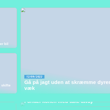
er bil
12/09/2022
Gå på jagt uden at skræmme dyre
 skifte
væk
16/08/2022
Forkæl konen med take-away