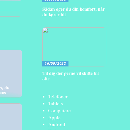
Sådan øger du din komfort, når
du kører bil
16/09/2022
Til dig der gerne vil skifte bil
ofte
n, du
mme
Telefoner
Tablets
Computere
Apple
Android