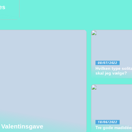
æs
08/07/2022
Hvilken type solita
skal jeg vælge?
18/06/2022
 Valentinsgave
Tre gode madidée