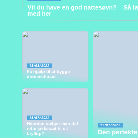
Vil du have en god nattesøvn? – Så l
med her
15/08/2022
Få hjælp til at bygge
drømmehuset
13/07/2022
Hvordan vælger man det
12/07/2022
rette jakkesæt til sit
Den perfekte
bryllup?