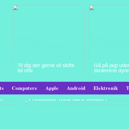
Til dig der gerne vil skifte
Gå på jagt ude
bil ofte
skræmme dyre
ts
Computere
Apple
Android
Elektronik
T
18/10/2022
er
Problemer med sure sokker?