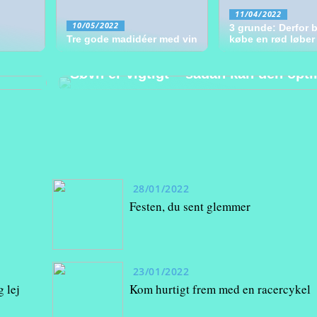
11/04/2022
10/05/2022
3 grunde: Derfor 
Tre gode madidéer med vin
købe en rød løber
25/03/2022
Søvn er vigtigt – sådan kan den opt
28/01/2022
Festen, du sent glemmer
23/01/2022
 lej
Kom hurtigt frem med en racercykel