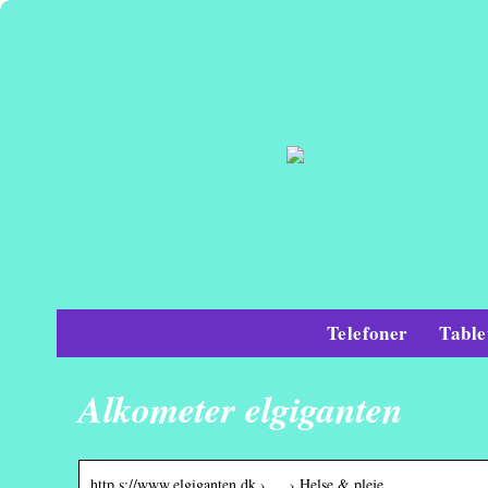
Telefoner
Table
Alkometer elgiganten
http s://www.elgiganten.dk › … › Helse & pleje