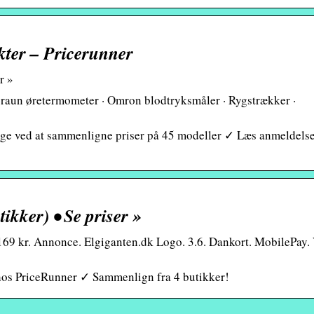
kter – Pricerunner
r »
Braun øretermometer · Omron blodtryksmåler · Rygstrækker ·
e ved at sammenligne priser på 45 modeller ✓ Læs anmeldelse
ikker) • Se priser »
169 kr. Annonce. Elgiganten.dk Logo. 3.6. Dankort. MobilePay. 
r hos PriceRunner ✓ Sammenlign fra 4 butikker!