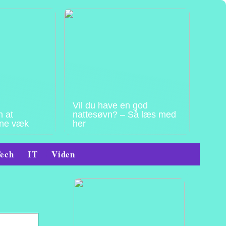
Vil du have en god
n at
nattesøvn? – Så læs med
ne væk
her
ech
IT
Viden