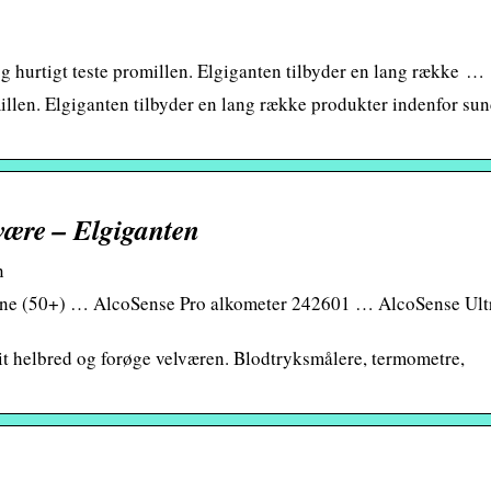
g hurtigt teste promillen. Elgiganten tilbyder en lang række …
illen. Elgiganten tilbyder en lang række produkter indenfor su
lvære – Elgiganten
n
nline (50+) … AlcoSense Pro alkometer 242601 … AlcoSense Ult
dit helbred og forøge velværen. Blodtryksmålere, termometre,