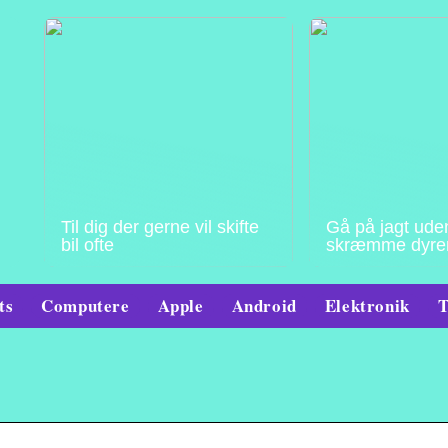
Til dig der gerne vil skifte
Gå på jagt ude
bil ofte
skræmme dyre
ts
Computere
Apple
Android
Elektronik
T