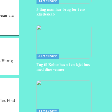
14/10/2022
3 ting man har brug for i ens
klædeskab
veau via
02/10/2022
– Hurtig
Tag til København i en lejet bus
med dine venner
ler. Find
27/09/2022