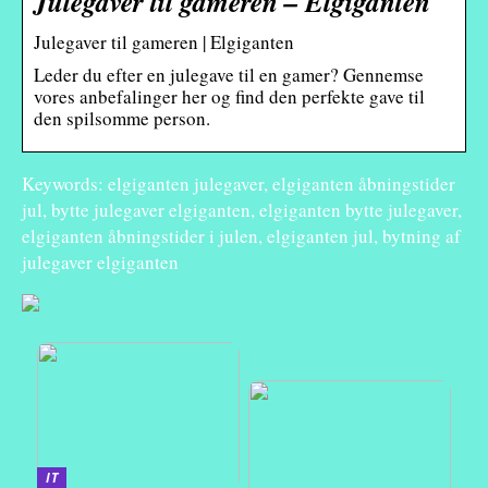
Julegaver til gameren – Elgiganten
Julegaver til gameren | Elgiganten
Leder du efter en julegave til en gamer? Gennemse
vores anbefalinger her og find den perfekte gave til
den spilsomme person.
Keywords: elgiganten julegaver, elgiganten åbningstider
jul, bytte julegaver elgiganten, elgiganten bytte julegaver,
elgiganten åbningstider i julen, elgiganten jul, bytning af
julegaver elgiganten
IT