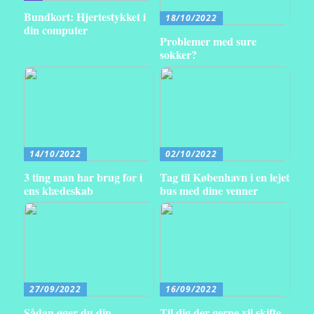
Bundkort: Hjertestykket i
18/10/2022
din computer
Problemer med sure
sokker?
14/10/2022
02/10/2022
3 ting man har brug for i
Tag til København i en lejet
ens klædeskab
bus med dine venner
27/09/2022
16/09/2022
Sådan øger du din
Til dig der gerne vil skifte