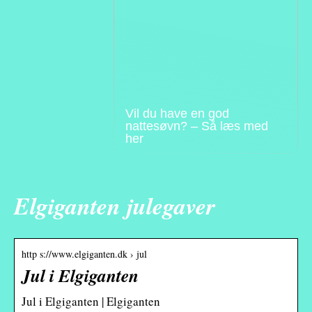
Vil du have en god
nattesøvn? – Så læs med
her
Elgiganten julegaver
http s://www.elgiganten.dk › jul
Jul i Elgiganten
Jul i Elgiganten | Elgiganten