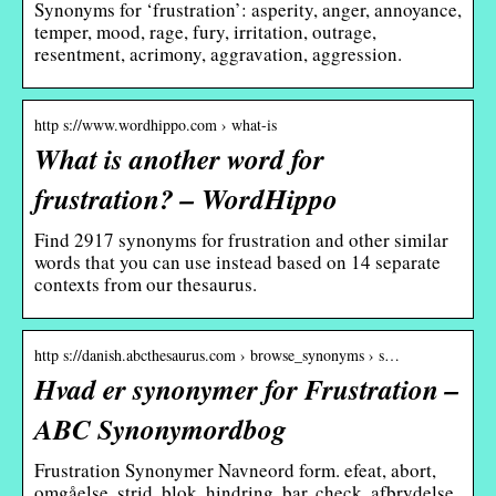
Synonyms for ‘frustration’: asperity, anger, annoyance,
temper, mood, rage, fury, irritation, outrage,
resentment, acrimony, aggravation, aggression.
http s://www.wordhippo.com › what-is
What is another word for
frustration? – WordHippo
Find 2917 synonyms for frustration and other similar
words that you can use instead based on 14 separate
contexts from our thesaurus.
http s://danish.abcthesaurus.com › browse_synonyms › s…
Hvad er synonymer for Frustration –
ABC Synonymordbog
Frustration Synonymer Navneord form. efeat, abort,
omgåelse, strid, blok, hindring, bar, check, afbrydelse,