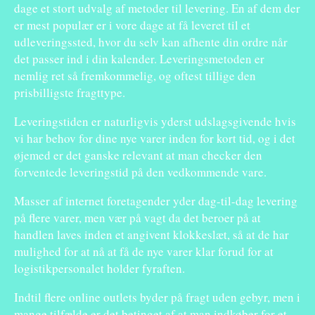
dage et stort udvalg af metoder til levering. En af dem der
er mest populær er i vore dage at få leveret til et
udleveringssted, hvor du selv kan afhente din ordre når
det passer ind i din kalender. Leveringsmetoden er
nemlig ret så fremkommelig, og oftest tillige den
prisbilligste fragttype.
Leveringstiden er naturligvis yderst udslagsgivende hvis
vi har behov for dine nye varer inden for kort tid, og i det
øjemed er det ganske relevant at man checker den
forventede leveringstid på den vedkommende vare.
Masser af internet foretagender yder dag-til-dag levering
på flere varer, men vær på vagt da det beroer på at
handlen laves inden et angivent klokkeslæt, så at de har
mulighed for at nå at få de nye varer klar forud for at
logistikpersonalet holder fyraften.
Indtil flere online outlets byder på fragt uden gebyr, men i
mange tilfælde er det betinget af at man indkøber for et