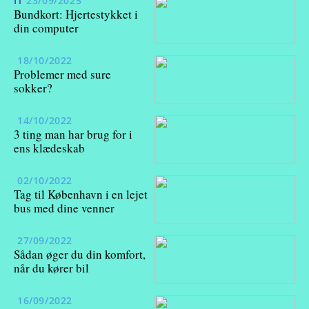
IT
23/09/2025
Bundkort: Hjertestykket i
din computer
18/10/2022
Problemer med sure
sokker?
14/10/2022
3 ting man har brug for i
ens klædeskab
02/10/2022
Tag til København i en lejet
bus med dine venner
27/09/2022
Sådan øger du din komfort,
når du kører bil
16/09/2022