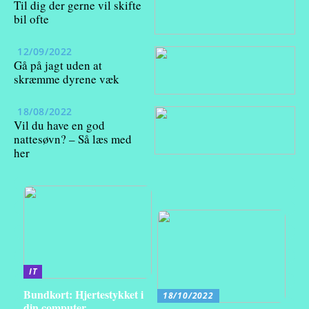
Til dig der gerne vil skifte
bil ofte
12/09/2022
Gå på jagt uden at
skræmme dyrene væk
18/08/2022
Vil du have en god
nattesøvn? – Så læs med
her
IT
Bundkort: Hjertestykket i
18/10/2022
din computer