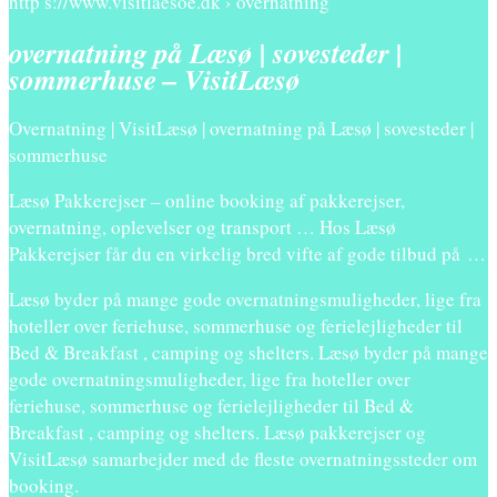
http s://www.visitlaesoe.dk › overnatning
overnatning på Læsø | sovesteder |
sommerhuse – VisitLæsø
Overnatning | VisitLæsø | overnatning på Læsø | sovesteder |
sommerhuse
Læsø Pakkerejser – online booking af pakkerejser,
overnatning, oplevelser og transport … Hos Læsø
Pakkerejser får du en virkelig bred vifte af gode tilbud på …
Læsø byder på mange gode overnatningsmuligheder, lige fra
hoteller over feriehuse, sommerhuse og ferielejligheder til
Bed & Breakfast , camping og shelters. Læsø byder på mange
gode overnatningsmuligheder, lige fra hoteller over
feriehuse, sommerhuse og ferielejligheder til Bed &
Breakfast , camping og shelters. Læsø pakkerejser og
VisitLæsø samarbejder med de fleste overnatningssteder om
booking.