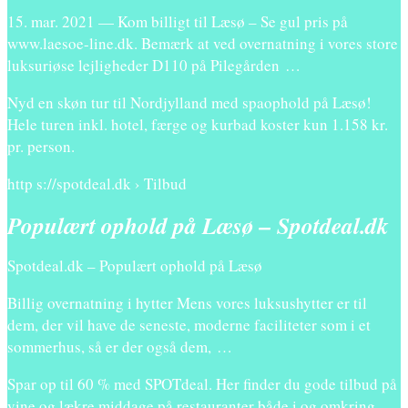
15. mar. 2021 — Kom billigt til Læsø – Se gul pris på
www.laesoe-line.dk. Bemærk at ved overnatning i vores store
luksuriøse lejligheder D110 på Pilegården …
Nyd en skøn tur til Nordjylland med spaophold på Læsø!
Hele turen inkl. hotel, færge og kurbad koster kun 1.158 kr.
pr. person.
http s://spotdeal.dk › Tilbud
Populært ophold på Læsø – Spotdeal.dk
Spotdeal.dk – Populært ophold på Læsø
Billig overnatning i hytter Mens vores luksushytter er til
dem, der vil have de seneste, moderne faciliteter som i et
sommerhus, så er der også dem, …
Spar op til 60 % med SPOTdeal. Her finder du gode tilbud på
vine og lækre middage på restauranter både i og omkring