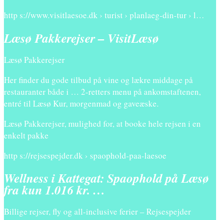
http s://www.visitlaesoe.dk › turist › planlaeg-din-tur › l…
Læsø Pakkerejser – VisitLæsø
Læsø Pakkerejser
Her finder du gode tilbud på vine og lækre middage på
restauranter både i … 2-retters menu på ankomstaftenen,
entré til Læsø Kur, morgenmad og gaveæske.
Læsø Pakkerejser, mulighed for, at booke hele rejsen i en
enkelt pakke
http s://rejsespejder.dk › spaophold-paa-laesoe
Wellness i Kattegat: Spaophold på Læsø
fra kun 1.016 kr. …
Billige rejser, fly og all-inclusive ferier – Rejsespejder