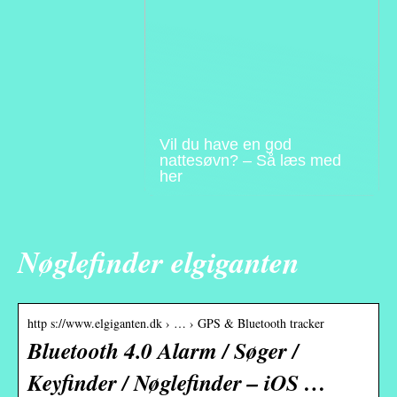
Vil du have en god
nattesøvn? – Så læs med
her
Nøglefinder elgiganten
http s://www.elgiganten.dk › … › GPS & Bluetooth tracker
Bluetooth 4.0 Alarm / Søger /
Keyfinder / Nøglefinder – iOS …