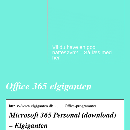
Vil du have en god
nattesøvn? – Så læs med
her
Office 365 elgiganten
http s://www.elgiganten.dk › … › Office-programmer
Microsoft 365 Personal (download)
– Elgiganten