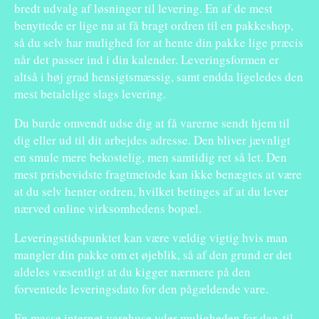
bredt udvalg af løsninger til levering. En af de mest
benyttede er lige nu at få bragt ordren til en pakkeshop,
så du selv har mulighed for at hente din pakke lige præcis
når det passer ind i din kalender. Leveringsformen er
altså i høj grad hensigtsmæssig, samt endda ligeledes den
mest betalelige slags levering.
Du burde omvendt udse dig at få varerne sendt hjem til
dig eller ud til dit arbejdes adresse. Den bliver jævnligt
en smule mere bekostelig, men samtidig ret så let. Den
mest prisbevidste fragtmetode kan ikke benægtes at være
at du selv henter ordren, hvilket betinges af at du lever
nærved online virksomhedens bopæl.
Leveringstidspunktet kan være vældig vigtig hvis man
mangler din pakke om et øjeblik, så af den grund er det
aldeles væsentligt at du kigger nærmere på den
forventede leveringsdato for den pågældende vare.
En masse internet varehuse yder muligheden for dag-til-